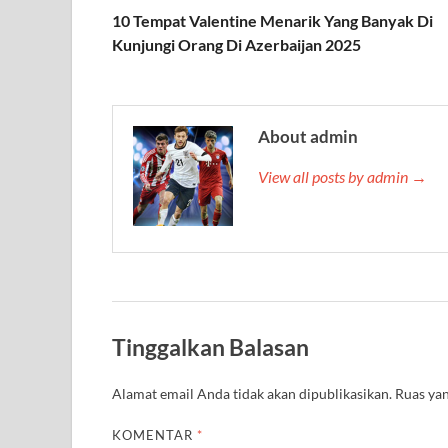
10 Tempat Valentine Menarik Yang Banyak Di
Kunjungi Orang Di Azerbaijan 2025
About admin
View all posts by admin →
Tinggalkan Balasan
Alamat email Anda tidak akan dipublikasikan.
Ruas yan
KOMENTAR
*