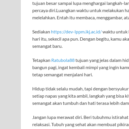
tujuan besar sampai lupa menghargai langkah-l
percaya diri.Luangkan waktu untuk melakukan hal 
melelahkan. Entah itu membaca, menggambar, at
Sediakan
https://dev-lppm.ikj.ac.id/
waktu untuk b
hari itu, sekecil apa pun. Dengan begitu, kamu a
semangat baru.
Tetapkan
Ratubola88
tujuan yang jelas dalam hid
bangun pagi, ingat kembali mimpi yang ingin ka
tetap semangat menjalani hari.
Hidup tidak selalu mudah, tapi dengan bersyukur p
setiap napas yang kita ambil, langkah yang bisa k
semangat akan tumbuh dan hati terasa lebih dam
Jangan lupa merawat diri. Beri tubuhmu istiraha
relaksasi. Tubuh yang sehat akan membuat pikiran