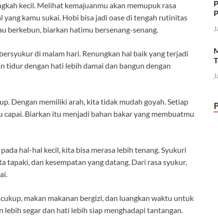
P
angkah kecil. Melihat kemajuanmu akan memupuk rasa
P
yang kamu sukai. Hobi bisa jadi oase di tengah rutinitas
J
au berkebun, biarkan hatimu bersenang-senang.
M
ersyukur di malam hari. Renungkan hal baik yang terjadi
T
kan tidur dengan hati lebih damai dan bangun dengan
J
up. Dengan memiliki arah, kita tidak mudah goyah. Setiap
mu capai. Biarkan itu menjadi bahan bakar yang membuatmu
ada hal-hal kecil, kita bisa merasa lebih tenang. Syukuri
ita tapaki, dan kesempatan yang datang. Dari rasa syukur,
ai.
t cukup, makan makanan bergizi, dan luangkan waktu untuk
 lebih segar dan hati lebih siap menghadapi tantangan.