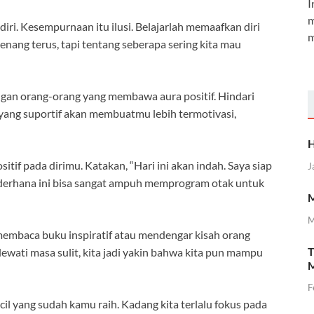
I
m
iri. Kesempurnaan itu ilusi. Belajarlah memaafkan diri
m
 menang terus, tapi tentang seberapa sering kita mau
gan orang-orang yang membawa aura positif. Hindari
yang suportif akan membuatmu lebih termotivasi,
H
sitif pada dirimu. Katakan, “Hari ini akan indah. Saya siap
J
ederhana ini bisa sangat ampuh memprogram otak untuk
M
M
membaca buku inspiratif atau mendengar kisah orang
T
elewati masa sulit, kita jadi yakin bahwa kita pun mampu
M
F
il yang sudah kamu raih. Kadang kita terlalu fokus pada