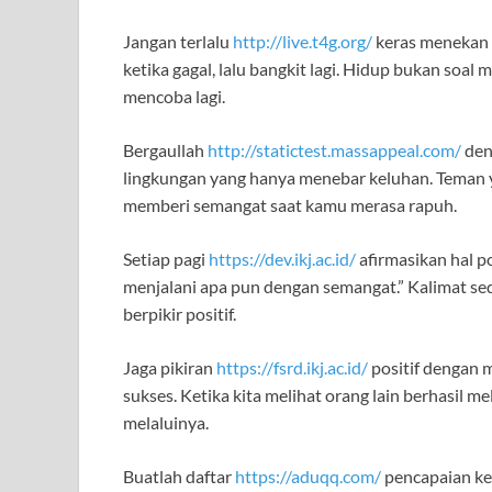
Jangan terlalu
http://live.t4g.org/
keras menekan d
ketika gagal, lalu bangkit lagi. Hidup bukan soal
mencoba lagi.
Bergaullah
http://statictest.massappeal.com/
den
lingkungan yang hanya menebar keluhan. Teman 
memberi semangat saat kamu merasa rapuh.
Setiap pagi
https://dev.ikj.ac.id/
afirmasikan hal po
menjalani apa pun dengan semangat.” Kalimat s
berpikir positif.
Jaga pikiran
https://fsrd.ikj.ac.id/
positif dengan 
sukses. Ketika kita melihat orang lain berhasil m
melaluinya.
Buatlah daftar
https://aduqq.com/
pencapaian kec