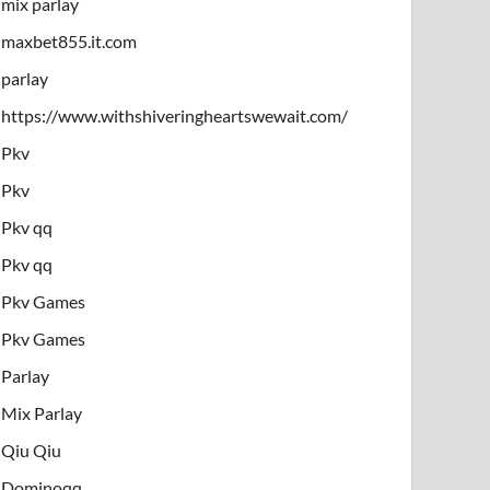
mix parlay
maxbet855.it.com
parlay
https://www.withshiveringheartswewait.com/
Pkv
Pkv
Pkv qq
Pkv qq
Pkv Games
Pkv Games
Parlay
Mix Parlay
Qiu Qiu
Dominoqq