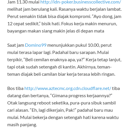
Jam 11.30 mulai
http://idn-poker.businesscollective.com/
melihat jam berulang kali. Rasanya waktu berjalan lambat.
Perut semakin tidak bisa diajak kompromi. “Ayo dong, jam
12 cepat sedikit,” bisik hati. Fokus kerja makin menurun,
bayangan makan siang makin jelas di depan mata
Saat jam
Domino99
menunjukkan pukul 10.00, perut
mulai terasa lapar lagi. Padahal baru sarapan. Mulai
terpikir, “Beli cemilan enaknya apa, ya?” Kerja tetap lanjut,
tapi otak sudah setengah di kantin. Akhirnya, teman-
teman diajak beli camilan biar kerja terasa lebih ringan.
Bos tiba
http://www.aztecmc.org.cdn.cloudflare.net/
tiba
datang dan bertanya, “Gimana progress kerjaannya?”
Otak langsung reboot seketika, pura-pura sibuk sambil
cari alasan. “Eh, lagi dikerjain, Pak!” padahal baru mau
mulai. Mulai bekerja dengan setengah hati karena waktu
masih panjang.