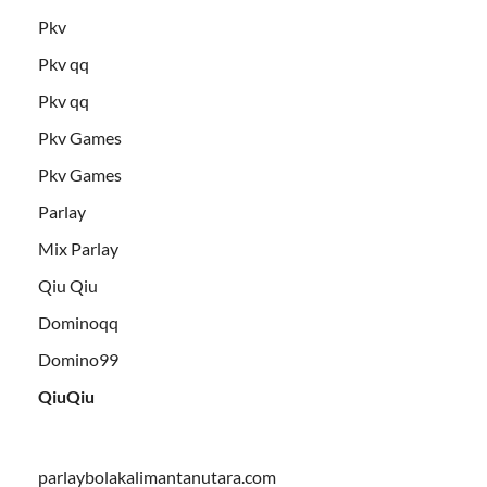
Pkv
Pkv qq
Pkv qq
Pkv Games
Pkv Games
Parlay
Mix Parlay
Qiu Qiu
Dominoqq
Domino99
QiuQiu
parlaybolakalimantanutara.com