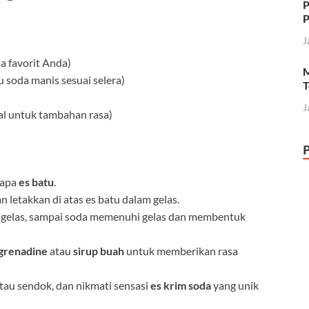
P
P
J
a favorit Anda)
M
u soda manis sesuai selera)
T
J
al untuk tambahan rasa)
rapa
es batu
.
n letakkan di atas es batu dalam gelas.
m gelas, sampai soda memenuhi gelas dan membentuk
 grenadine
atau
sirup buah
untuk memberikan rasa
tau sendok, dan nikmati sensasi
es krim soda
yang unik