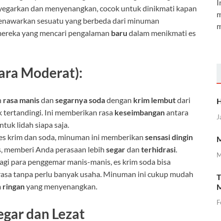
I
egarkan dan menyenangkan, cocok untuk dinikmati kapan
m
 menawarkan sesuatu yang berbeda dari minuman
m
gi mereka yang mencari pengalaman
baru
dalam menikmati es
ara Moderat):
n
rasa manis
dan
segarnya soda
dengan
krim lembut
dari
H
k tertandingi. Ini memberikan rasa
keseimbangan
antara
J
tuk lidah siapa saja.
s krim dan soda, minuman ini memberikan
sensasi dingin
M
s, memberi Anda perasaan lebih
segar
dan
terhidrasi
.
M
agi para penggemar manis-manis, es krim soda bisa
rasa tanpa perlu banyak usaha. Minuman ini cukup mudah
T
 ringan
yang menyenangkan.
M
F
egar dan Lezat