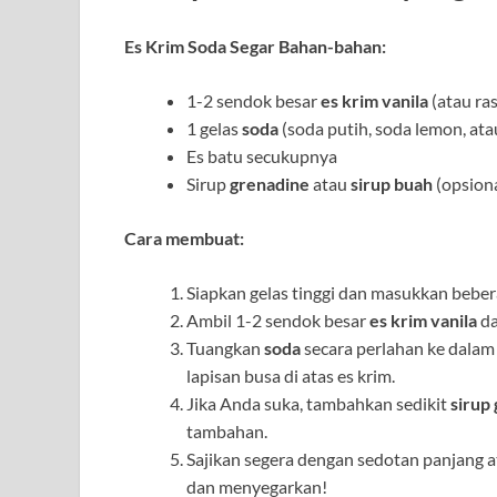
Es Krim Soda Segar
Bahan-bahan:
1-2 sendok besar
es krim vanila
(atau ras
1 gelas
soda
(soda putih, soda lemon, ata
Es batu secukupnya
Sirup
grenadine
atau
sirup buah
(opsion
Cara membuat:
Siapkan gelas tinggi dan masukkan bebe
Ambil 1-2 sendok besar
es krim vanila
da
Tuangkan
soda
secara perlahan ke dala
lapisan busa di atas es krim.
Jika Anda suka, tambahkan sedikit
sirup
tambahan.
Sajikan segera dengan sedotan panjang a
dan menyegarkan!