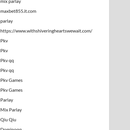
mix parlay
maxbet855.it.com
parlay
https://www.withshiveringheartswewait.com/
Pkv
Pkv
Pkv qq
Pkv qq
Pkv Games
Pkv Games
Parlay
Mix Parlay
Qiu Qiu
Dominoqq