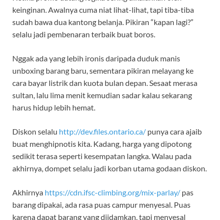
keinginan. Awalnya cuma niat lihat-lihat, tapi tiba-tiba
sudah bawa dua kantong belanja. Pikiran “kapan lagi?”
selalu jadi pembenaran terbaik buat boros.
Nggak ada yang lebih ironis daripada duduk manis
unboxing barang baru, sementara pikiran melayang ke
cara bayar listrik dan kuota bulan depan. Sesaat merasa
sultan, lalu lima menit kemudian sadar kalau sekarang
harus hidup lebih hemat.
Diskon selalu
http://dev.files.ontario.ca/
punya cara ajaib
buat menghipnotis kita. Kadang, harga yang dipotong
sedikit terasa seperti kesempatan langka. Walau pada
akhirnya, dompet selalu jadi korban utama godaan diskon.
Akhirnya
https://cdn.ifsc-climbing.org/mix-parlay/
pas
barang dipakai, ada rasa puas campur menyesal. Puas
karena dapat barang yang diidamkan, tapi menyesal