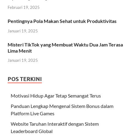
Februari 19, 2025
Pentingnya Pola Makan Sehat untuk Produktivitas
Januari 19, 2025
Misteri TikTok yang Membuat Waktu Dua Jam Terasa
Lima Menit
Januari 19, 2025
POS TERKINI
Motivasi Hidup Agar Tetap Semangat Terus
Panduan Lengkap Mengenal Sistem Bonus dalam
Platform Live Games
Website Taruhan Interaktif dengan Sistem
Leaderboard Global