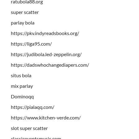
ratubola88.org
super scatter
parlay bola
https://pkv.indyreadsbooks.org/
https://liga95.com/
https://judibola.led-zeppelin.org/
https://dadswhochangediapers.com/
situs bola
mix parlay
Dominoqq
https://pialaqq.com/
https://www.kitchen-verde.com/
slot super scatter
classiceventsmusic.com