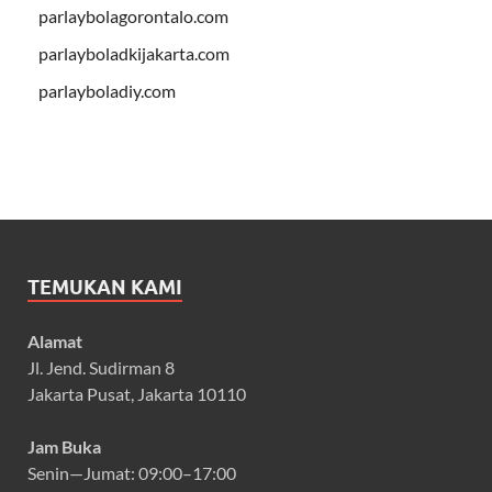
parlaybolagorontalo.com
parlayboladkijakarta.com
parlayboladiy.com
TEMUKAN KAMI
Alamat
Jl. Jend. Sudirman 8
Jakarta Pusat, Jakarta 10110
Jam Buka
Senin—Jumat: 09:00–17:00