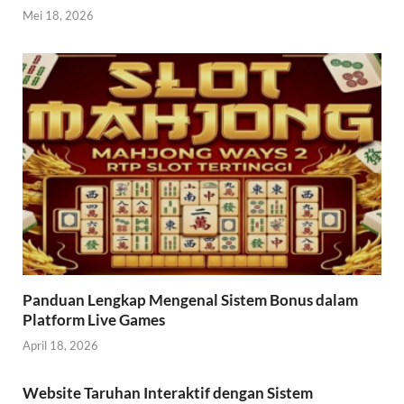
Mei 18, 2026
Panduan Lengkap Mengenal Sistem Bonus dalam
Platform Live Games
April 18, 2026
Website Taruhan Interaktif dengan Sistem