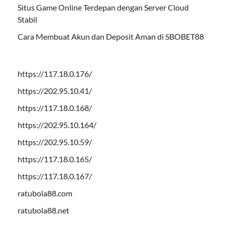
Situs Game Online Terdepan dengan Server Cloud
Stabil
Cara Membuat Akun dan Deposit Aman di SBOBET88
https://117.18.0.176/
https://202.95.10.41/
https://117.18.0.168/
https://202.95.10.164/
https://202.95.10.59/
https://117.18.0.165/
https://117.18.0.167/
ratubola88.com
ratubola88.net