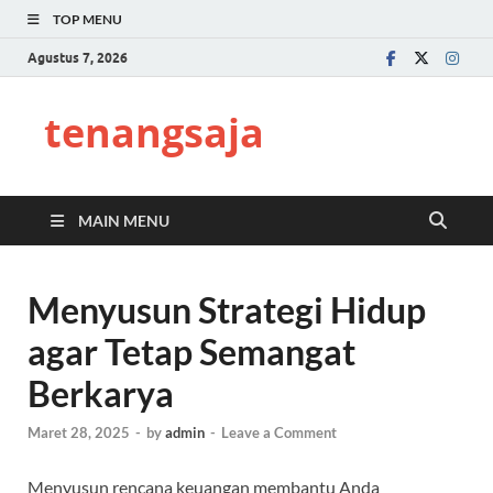
TOP MENU
Agustus 7, 2026
tenangsaja
MAIN MENU
Menyusun Strategi Hidup
agar Tetap Semangat
Berkarya
Maret 28, 2025
-
by
admin
-
Leave a Comment
Menyusun rencana keuangan membantu Anda