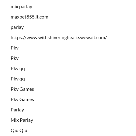
mix parlay
maxbet855.it.com
parlay
https://www.withshiveringheartswewait.com/
Pkv
Pkv
Pkv qq
Pkv qq
Pkv Games
Pkv Games
Parlay
Mix Parlay
Qiu Qiu