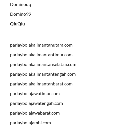
Dominoqq
Domino99
QiuQiu
parlaybolakalimantanutara.com
parlaybolakalimantantimur.com
parlaybolakalimantanselatan.com
parlaybolakalimantantengah.com
parlaybolakalimantanbarat.com
parlaybolajawatimur.com
parlaybolajawatengah.com
parlaybolajawabarat.com
parlaybolajambi.com