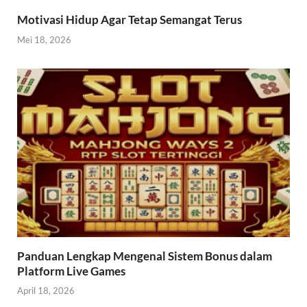
Motivasi Hidup Agar Tetap Semangat Terus
Mei 18, 2026
Panduan Lengkap Mengenal Sistem Bonus dalam
Platform Live Games
April 18, 2026