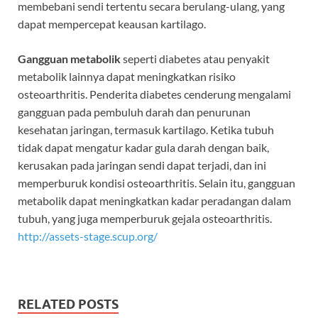
membebani sendi tertentu secara berulang-ulang, yang
dapat mempercepat keausan kartilago.
Gangguan metabolik
seperti diabetes atau penyakit
metabolik lainnya dapat meningkatkan risiko
osteoarthritis. Penderita diabetes cenderung mengalami
gangguan pada pembuluh darah dan penurunan
kesehatan jaringan, termasuk kartilago. Ketika tubuh
tidak dapat mengatur kadar gula darah dengan baik,
kerusakan pada jaringan sendi dapat terjadi, dan ini
memperburuk kondisi osteoarthritis. Selain itu, gangguan
metabolik dapat meningkatkan kadar peradangan dalam
tubuh, yang juga memperburuk gejala osteoarthritis.
http://assets-stage.scup.org/
RELATED POSTS