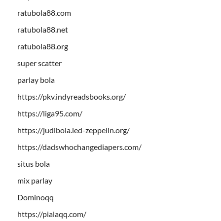
ratubola88.com
ratubola88.net
ratubola88.org
super scatter
parlay bola
https://pkv.indyreadsbooks.org/
https://liga95.com/
https://judibola.led-zeppelin.org/
https://dadswhochangediapers.com/
situs bola
mix parlay
Dominoqq
https://pialaqq.com/