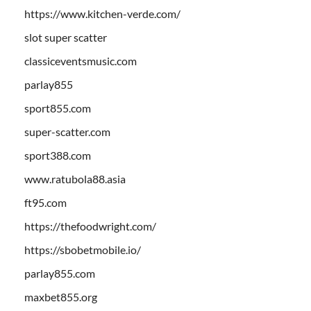
https://www.kitchen-verde.com/
slot super scatter
classiceventsmusic.com
parlay855
sport855.com
super-scatter.com
sport388.com
www.ratubola88.asia
ft95.com
https://thefoodwright.com/
https://sbobetmobile.io/
parlay855.com
maxbet855.org