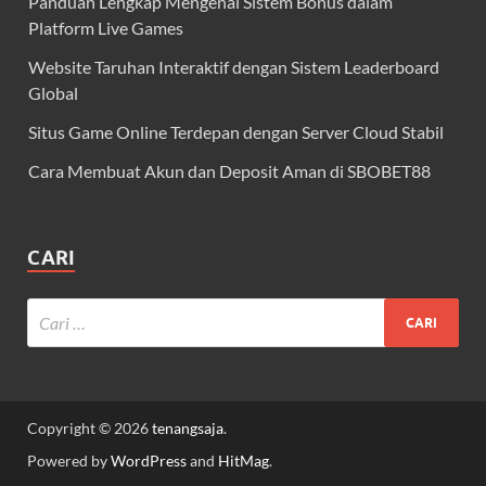
Panduan Lengkap Mengenal Sistem Bonus dalam
Platform Live Games
Website Taruhan Interaktif dengan Sistem Leaderboard
Global
Situs Game Online Terdepan dengan Server Cloud Stabil
Cara Membuat Akun dan Deposit Aman di SBOBET88
CARI
Copyright © 2026
tenangsaja
.
Powered by
WordPress
and
HitMag
.