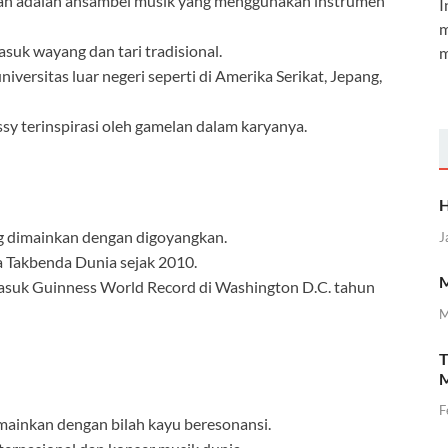
melan adalah ansambel musik yang menggunakan instrumen
I
m
suk wayang dan tari tradisional.
m
iversitas luar negeri seperti di Amerika Serikat, Jepang,
y terinspirasi oleh gamelan dalam karyanya.
H
 dimainkan dengan digoyangkan.
J
 Takbenda Dunia sejak 2010.
M
masuk Guinness World Record di Washington D.C. tahun
M
T
M
F
imainkan dengan bilah kayu beresonansi.