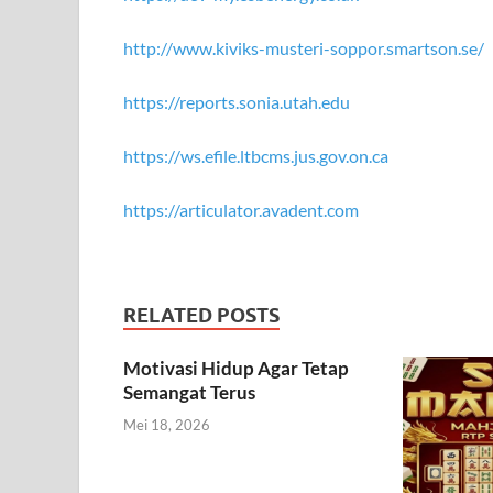
http://www.kiviks-musteri-soppor.smartson.se/
https://reports.sonia.utah.edu
https://ws.efile.ltbcms.jus.gov.on.ca
https://articulator.avadent.com
RELATED POSTS
Motivasi Hidup Agar Tetap
Semangat Terus
Mei 18, 2026