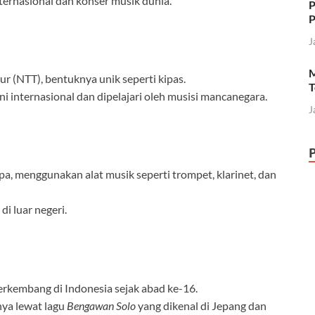
ternasional dan konser musik dunia.
P
P
J
M
r (NTT), bentuknya unik seperti kipas.
T
i internasional dan dipelajari oleh musisi mancanegara.
J
pa, menggunakan alat musik seperti trompet, klarinet, dan
di luar negeri.
rkembang di Indonesia sejak abad ke-16.
nya lewat lagu
Bengawan Solo
yang dikenal di Jepang dan