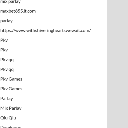
mix parlay
maxbet855.it.com
parlay
https://www.withshiveringheartswewait.com/
Pkv
Pkv
Pkv qq
Pkv qq
Pkv Games
Pkv Games
Parlay
Mix Parlay
Qiu Qiu
Dominoqq