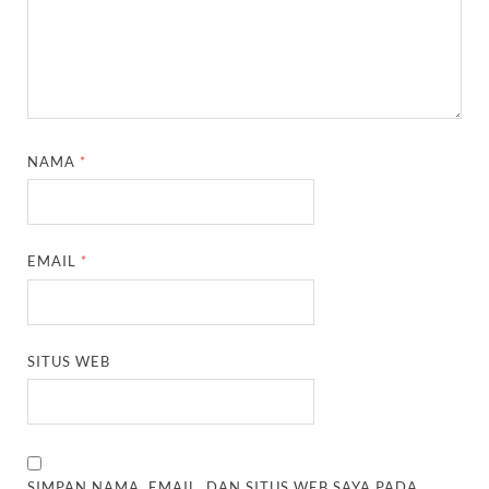
NAMA
*
EMAIL
*
SITUS WEB
SIMPAN NAMA, EMAIL, DAN SITUS WEB SAYA PADA