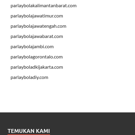
parlaybolakalimantanbarat.com
parlaybolajawatimur.com
parlaybolajawatengah.com
parlaybolajawabarat.com
parlaybolajambi.com
parlaybolagorontalo.com
parlayboladkijakarta.com
parlayboladiy.com
TEMUKAN KAMI