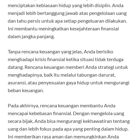
menciptakan kebiasaan hidup yang lebih disiplin. Anda
menjadi lebih bertanggung jawab atas pengelolaan uang
dan tahu persis untuk apa setiap pengeluaran dilakukan.
Ini membantu meningkatkan kesejahteraan finansial
dalam jangka panjang.
Tanpa rencana keuangan yang jelas, Anda berisiko
menghadapi krisis finansial ketika situasi tidak terduga
datang. Rencana keuangan memberi Anda strategi untuk
menghadapinya, baik itu melalui tabungan darurat,
asuransi, atau penyesuaian gaya hidup untuk mengurangi
beban keuangan.
Pada akhirnya, rencana keuangan membantu Anda
mencapai kebebasan finansial. Dengan mengelola uang
secara bijak, Anda bisa mengurangi kekhawatiran tentang
uang dan lebih fokus pada apa yang penting dalam hidup.
Ini memberikan rasa aman dan memungkinkan Anda