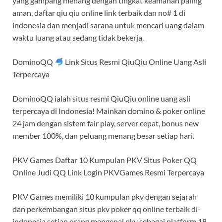
yang gampang menang dengan tingkat keamanan paling
aman, daftar qiu qiu online link terbaik dan no# 1 di
indonesia dan menjadi sarana untuk mencari uang dalam
waktu luang atau sedang tidak bekerja.
DominoQQ
Link Situs Resmi QiuQiu Online Uang Asli
Terpercaya
DominoQQ ialah situs resmi QiuQiu online uang asli
terpercaya di Indonesia! Mainkan domino & poker online
24 jam dengan sistem fair play, server cepat, bonus new
member 100%, dan peluang menang besar setiap hari.
PKV Games Daftar 10 Kumpulan PKV Situs Poker QQ
Online Judi QQ Link Login PKVGames Resmi Terpercaya
PKV Games memiliki 10 kumpulan pkv dengan sejarah
dan perkembangan situs pkv poker qq online terbaik di-
indonesia setiap orang mengenal pkv sebagai platform 18