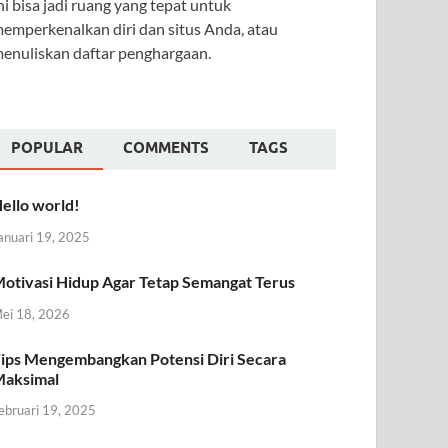
ni bisa jadi ruang yang tepat untuk
emperkenalkan diri dan situs Anda, atau
enuliskan daftar penghargaan.
POPULAR
COMMENTS
TAGS
ello world!
anuari 19, 2025
otivasi Hidup Agar Tetap Semangat Terus
ei 18, 2026
ips Mengembangkan Potensi Diri Secara
aksimal
ebruari 19, 2025