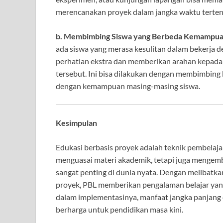
merencanakan proyek dalam jangka waktu terten
b. Membimbing Siswa yang Berbeda Kemampu
ada siswa yang merasa kesulitan dalam bekerja d
perhatian ekstra dan memberikan arahan kepad
tersebut. Ini bisa dilakukan dengan membimbing
dengan kemampuan masing-masing siswa.
Kesimpulan
Edukasi berbasis proyek adalah teknik pembelaj
menguasai materi akademik, tetapi juga mengemb
sangat penting di dunia nyata. Dengan melibatka
proyek, PBL memberikan pengalaman belajar ya
dalam implementasinya, manfaat jangka panjang
berharga untuk pendidikan masa kini.