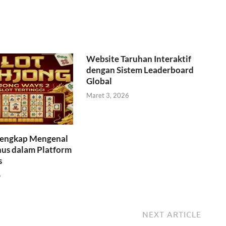
Website Taruhan Interaktif
dengan Sistem Leaderboard
Global
Maret 3, 2026
engkap Mengenal
nus dalam Platform
s
6
NEXT ARTICLE