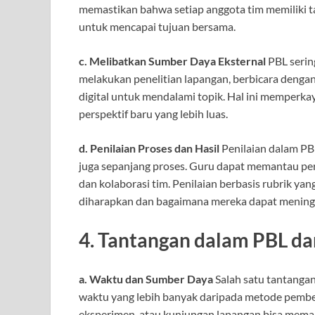
memastikan bahwa setiap anggota tim memiliki t
untuk mencapai tujuan bersama.
c. Melibatkan Sumber Daya Eksternal
PBL sering
melakukan penelitian lapangan, berbicara dengan
digital untuk mendalami topik. Hal ini memperk
perspektif baru yang lebih luas.
d. Penilaian Proses dan Hasil
Penilaian dalam PBL
juga sepanjang proses. Guru dapat memantau per
dan kolaborasi tim. Penilaian berbasis rubrik y
diharapkan dan bagaimana mereka dapat meningk
4. Tantangan dalam PBL d
a. Waktu dan Sumber Daya
Salah satu tantang
waktu yang lebih banyak daripada metode pembela
eksperimen, atau kunjungan lapangan bisa mema