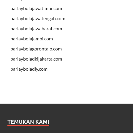
parlaybolajawatimur.com
parlaybolajawatengah.com
parlaybolajawabarat.com
parlaybolajambi.com
parlaybolagorontalo.com
parlayboladkijakarta.com
parlayboladiy.com
TEMUKAN KAMI