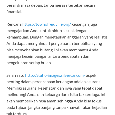
besar di masa depan, tanpa merasa tertekan secara
finansial.
Rencana
https://townofreidville.org/
keuangan juga
mengajarkan Anda untuk hidup sesuai dengan
kemampuan. Dengan menetapkan anggaran yang realistis,
Anda dapat menghindari pengeluaran berlebihan yang
bisa menyebabkan hutang. Ini akan membantu Anda
menjaga keseimbangan antara pendapatan dan
pengeluaran setiap bulan.
Salah satu
http://static-images.silvercar.com/
aspek
penting dalam perencanaan keuangan adalah asuransi.
Memiliki asuransi kesehatan dan jiwa yang tepat dapat
melindungi Anda dan keluarga dari risiko tak terduga. Ini
akan memberikan rasa aman sehingga Anda bisa fokus
pada tujuan jangka panjang tanpa khawatir akan kejadian
tak terduga