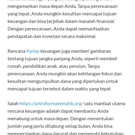
mengamankan masa depan Anda. Tanpa perencanaan
yang tepat, Anda mungkin kesulitan mencapai tujuan
keuangan dan bisa terjebak dalam masalah finansial.
Dengan perencanaan, Anda dapat memanfaatkan
pendapatan dan investasi secara maksimal.
Rencana
Parlay
keuangan juga memberi gambaran
tentang tujuan jangka panjang Anda, seperti membeli
rumah, pendidikan anak, atau pensiun. Tanpa
perencanaan, Anda mungkin akan kehilangan fokus dan
kesulitan mengumpulkan dana yang diperlukan untuk
mencapai tujuan tersebut dalam waktu yang tepat
Salah
https://arkivformatematik.org/
satu manfaat utama
rencana keuangan adalah dapat membantu Anda
menabung untuk masa depan. Dengan menentukan
jumlah yang perlu ditabung setiap bulan, Anda bisa
mempersiapkan dana darurat dan memenuhi kebutuhan