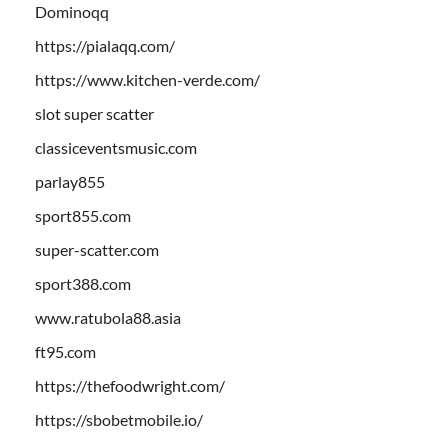
Dominoqq
https://pialaqq.com/
https://www.kitchen-verde.com/
slot super scatter
classiceventsmusic.com
parlay855
sport855.com
super-scatter.com
sport388.com
www.ratubola88.asia
ft95.com
https://thefoodwright.com/
https://sbobetmobile.io/