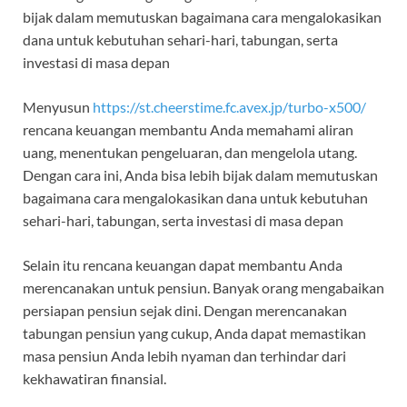
bijak dalam memutuskan bagaimana cara mengalokasikan
dana untuk kebutuhan sehari-hari, tabungan, serta
investasi di masa depan
Menyusun
https://st.cheerstime.fc.avex.jp/turbo-x500/
rencana keuangan membantu Anda memahami aliran
uang, menentukan pengeluaran, dan mengelola utang.
Dengan cara ini, Anda bisa lebih bijak dalam memutuskan
bagaimana cara mengalokasikan dana untuk kebutuhan
sehari-hari, tabungan, serta investasi di masa depan
Selain itu rencana keuangan dapat membantu Anda
merencanakan untuk pensiun. Banyak orang mengabaikan
persiapan pensiun sejak dini. Dengan merencanakan
tabungan pensiun yang cukup, Anda dapat memastikan
masa pensiun Anda lebih nyaman dan terhindar dari
kekhawatiran finansial.