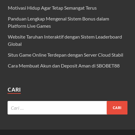
Motivasi Hidup Agar Tetap Semangat Terus
Panduan Lengkap Mengenal Sistem Bonus dalam
Platform Live Games
Website Taruhan Interaktif dengan Sistem Leaderboard
Global
Situs Game Online Terdepan dengan Server Cloud Stabil
Cara Membuat Akun dan Deposit Aman di SBOBET88
CARI