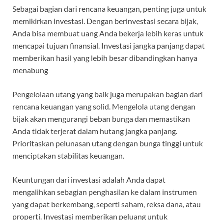
Sebagai bagian dari rencana keuangan, penting juga untuk
memikirkan investasi. Dengan berinvestasi secara bijak,
Anda bisa membuat uang Anda bekerja lebih keras untuk
mencapai tujuan finansial. Investasi jangka panjang dapat
memberikan hasil yang lebih besar dibandingkan hanya
menabung
Pengelolaan utang yang baik juga merupakan bagian dari
rencana keuangan yang solid. Mengelola utang dengan
bijak akan mengurangi beban bunga dan memastikan
Anda tidak terjerat dalam hutang jangka panjang.
Prioritaskan pelunasan utang dengan bunga tinggi untuk
menciptakan stabilitas keuangan.
Keuntungan dari investasi adalah Anda dapat
mengalihkan sebagian penghasilan ke dalam instrumen
yang dapat berkembang, seperti saham, reksa dana, atau
properti. Investasi memberikan peluang untuk