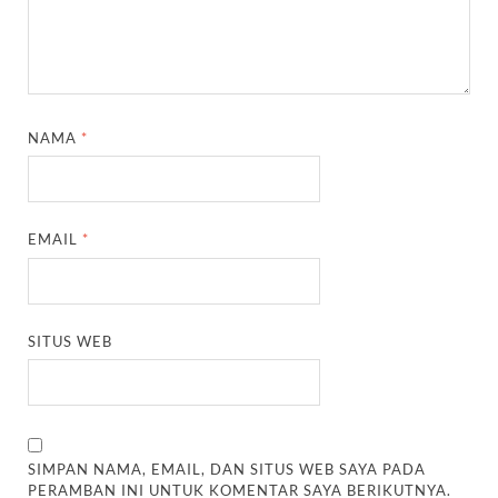
NAMA
*
EMAIL
*
SITUS WEB
SIMPAN NAMA, EMAIL, DAN SITUS WEB SAYA PADA
PERAMBAN INI UNTUK KOMENTAR SAYA BERIKUTNYA.