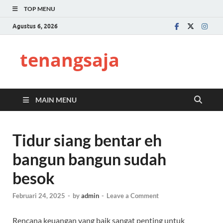
TOP MENU
Agustus 6, 2026
tenangsaja
MAIN MENU
Tidur siang bentar eh
bangun bangun sudah
besok
Februari 24, 2025
-
by
admin
-
Leave a Comment
Rencana keuangan yang baik sangat penting untuk