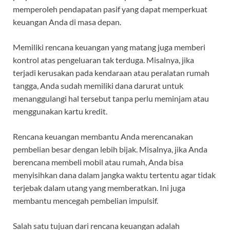
memperoleh pendapatan pasif yang dapat memperkuat
keuangan Anda di masa depan.
Memiliki rencana keuangan yang matang juga memberi
kontrol atas pengeluaran tak terduga. Misalnya, jika
terjadi kerusakan pada kendaraan atau peralatan rumah
tangga, Anda sudah memiliki dana darurat untuk
menanggulangi hal tersebut tanpa perlu meminjam atau
menggunakan kartu kredit.
Rencana keuangan membantu Anda merencanakan
pembelian besar dengan lebih bijak. Misalnya, jika Anda
berencana membeli mobil atau rumah, Anda bisa
menyisihkan dana dalam jangka waktu tertentu agar tidak
terjebak dalam utang yang memberatkan. Ini juga
membantu mencegah pembelian impulsif.
Salah satu tujuan dari rencana keuangan adalah