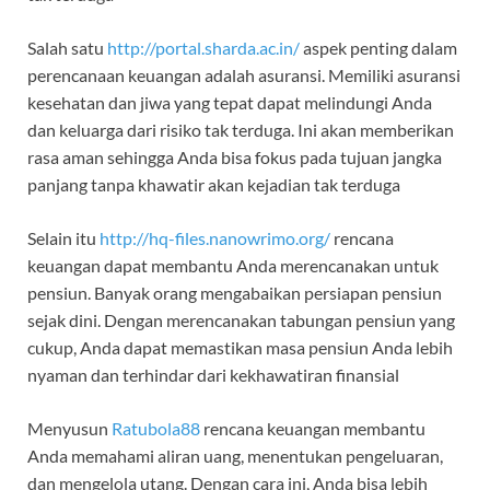
Salah satu
http://portal.sharda.ac.in/
aspek penting dalam
perencanaan keuangan adalah asuransi. Memiliki asuransi
kesehatan dan jiwa yang tepat dapat melindungi Anda
dan keluarga dari risiko tak terduga. Ini akan memberikan
rasa aman sehingga Anda bisa fokus pada tujuan jangka
panjang tanpa khawatir akan kejadian tak terduga
Selain itu
http://hq-files.nanowrimo.org/
rencana
keuangan dapat membantu Anda merencanakan untuk
pensiun. Banyak orang mengabaikan persiapan pensiun
sejak dini. Dengan merencanakan tabungan pensiun yang
cukup, Anda dapat memastikan masa pensiun Anda lebih
nyaman dan terhindar dari kekhawatiran finansial
Menyusun
Ratubola88
rencana keuangan membantu
Anda memahami aliran uang, menentukan pengeluaran,
dan mengelola utang. Dengan cara ini, Anda bisa lebih