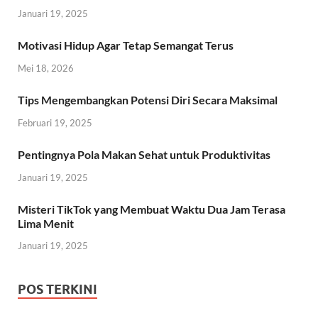
Januari 19, 2025
Motivasi Hidup Agar Tetap Semangat Terus
Mei 18, 2026
Tips Mengembangkan Potensi Diri Secara Maksimal
Februari 19, 2025
Pentingnya Pola Makan Sehat untuk Produktivitas
Januari 19, 2025
Misteri TikTok yang Membuat Waktu Dua Jam Terasa
Lima Menit
Januari 19, 2025
POS TERKINI